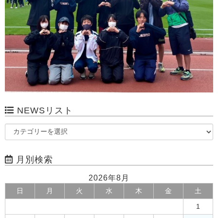
NEWSリスト
月別検索
2026年8月
日
月
火
水
木
金
土
1