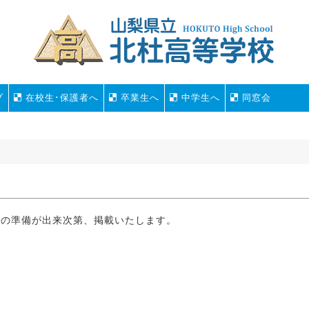
プ
在校生･保護者へ
卒業生へ
中学生へ
同窓会
度の準備が出来次第、掲載いたします。