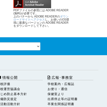
PDFファイルの参照には ADOBE READER
(無料)が必要です。
上のバナーから ADOBE READERの
ダウン
ロードサイトへアクセス
し、お使いのOS環
境に最適なバージョンの ADOBE READER
をダウンロードして下さい。
情報公開
広報･事務室
学校評価
学校案内・広報誌
学校運営協議会
お便り・通信
いじめ防止基本方針
保健室より
警備防災規定
出席停止等の証明書
部活動活動方針
卒業生関係証明書