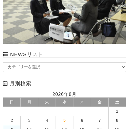
NEWSリスト
月別検索
2026年8月
日
月
火
水
木
金
土
1
2
3
4
5
6
7
8