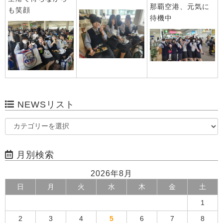
那覇空港、元気に
も笑顔
待機中
NEWSリスト
月別検索
2026年8月
日
月
火
水
木
金
土
1
2
3
4
5
6
7
8