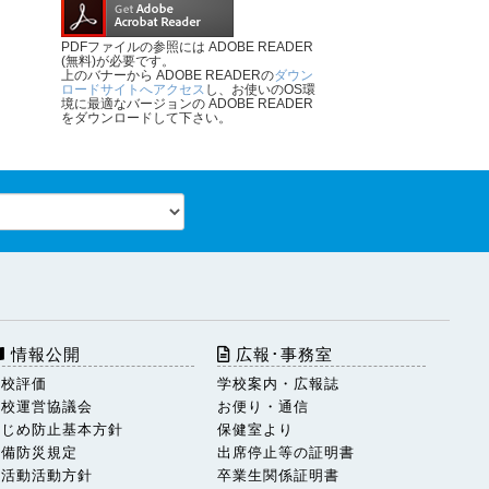
PDFファイルの参照には ADOBE READER
(無料)が必要です。
上のバナーから ADOBE READERの
ダウン
ロードサイトへアクセス
し、お使いのOS環
境に最適なバージョンの ADOBE READER
をダウンロードして下さい。
情報公開
広報･事務室
学校評価
学校案内・広報誌
学校運営協議会
お便り・通信
いじめ防止基本方針
保健室より
警備防災規定
出席停止等の証明書
部活動活動方針
卒業生関係証明書