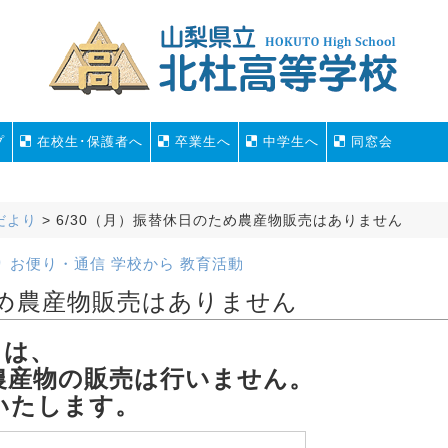
プ
在校生･保護者へ
卒業生へ
中学生へ
同窓会
だより
>
6/30（月）振替休日のため農産物販売はありません
り
お便り・通信
学校から
教育活動
ため農産物販売はありません
）は、
農産物の販売は行いません。
いたします。