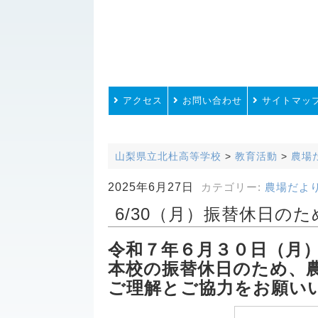
アクセス
お問い合わせ
サイトマッ
山梨県立北杜高等学校
>
教育活動
>
農場
2025年6月27日
カテゴリー:
農場だよ
6/30（月）振替休日の
令和７年６月３０日（月
本校の振替休日のため、
ご理解とご協力をお願い