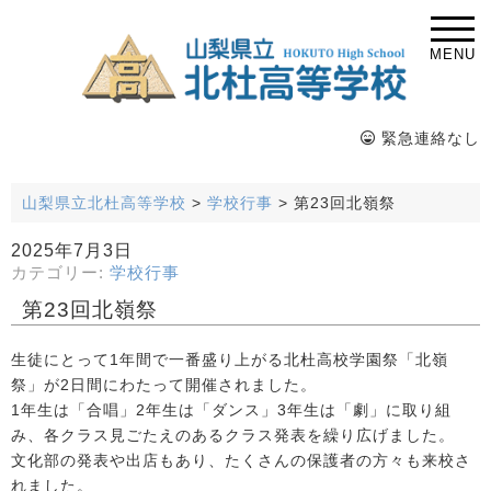
MENU
緊急連絡なし
山梨県立北杜高等学校
>
学校行事
>
第23回北嶺祭
2025年7月3日
カテゴリー:
学校行事
第23回北嶺祭
生徒にとって1年間で一番盛り上がる北杜高校学園祭「北嶺
祭」が2日間にわたって開催されました。
1年生は「合唱」2年生は「ダンス」3年生は「劇」に取り組
み、各クラス見ごたえのあるクラス発表を繰り広げました。
文化部の発表や出店もあり、たくさんの保護者の方々も来校さ
れました。