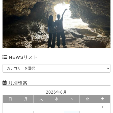
NEWSリスト
月別検索
2026年8月
日
月
火
水
木
金
土
1