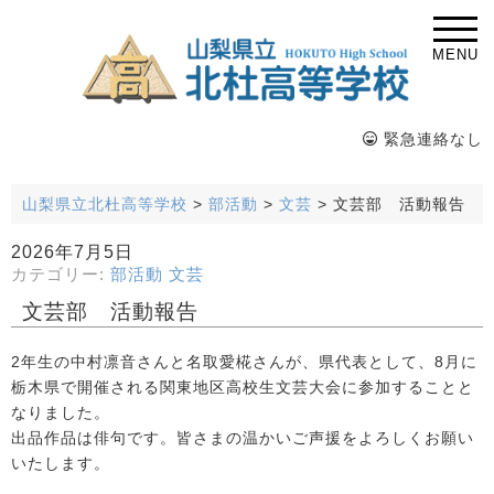
MENU
緊急連絡なし
山梨県立北杜高等学校
>
部活動
>
文芸
>
文芸部 活動報告
2026年7月5日
カテゴリー:
部活動
文芸
文芸部 活動報告
2年生の中村凛音さんと名取愛椛さんが、県代表として、8月に
栃木県で開催される関東地区高校生文芸大会に参加することと
なりました。
出品作品は俳句です。皆さまの温かいご声援をよろしくお願い
いたします。