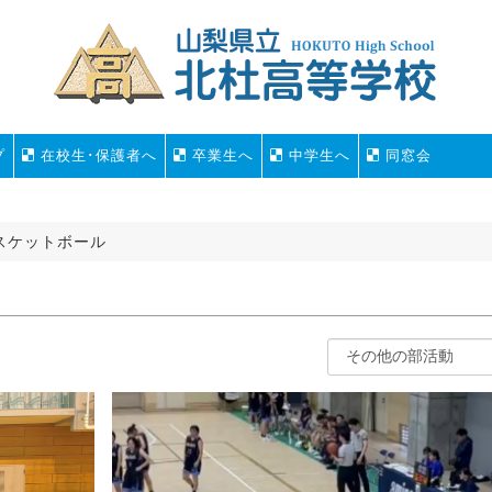
プ
在校生･保護者へ
卒業生へ
中学生へ
同窓会
スケットボール