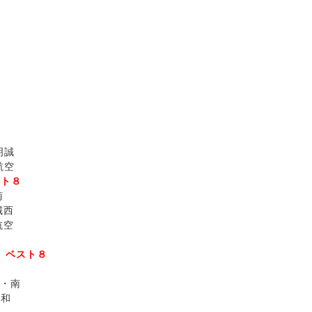
誠
空
スト８
南
西
航空
）
ベスト８
・南
和