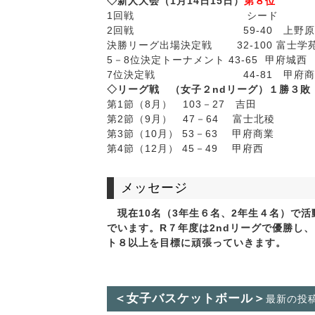
◇新人大会（1月14日15日）
第８位
1回戦 シード
2回戦 59-40 上野原・
決勝リーグ出場決定戦 32-100 富士学
5－8位決定トーナメント 43-65 甲府城西
7位決定戦 44-81 甲府商
◇リーグ戦 （女子２ndリーグ）１勝３敗
第1節（8月） 103－27 吉田
第2節（9月） 47－64 富士北稜
第3節（10月） 53－63 甲府商業
第4節（12月） 45－49 甲府西
メッセージ
現在10名（3年生６名、2年生４名）で
でいます。R７年度は2ndリーグで優勝し
ト８以上を目標に頑張っていきます。
＜女子バスケットボール＞
最新の投