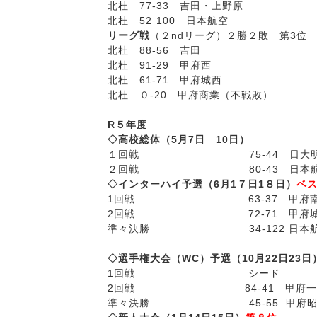
北杜 77-33 吉田・上野原
北杜 52⁻100 日本航空
リーグ戦
（２ndリーグ）２勝２敗 第3位
北杜 88-56 吉田
北杜 91-29 甲府西
北杜 61-71 甲府城西
北杜 ０-20 甲府商業（不戦敗）
R５年度
◇高校総体（5月7日 10日）
１回戦 75-44 日大明
２回戦 80-43 日本航
◇インターハイ予選（6月1７日1８日）
ベ
1回戦 63-37 甲府
2回戦 72-71 甲府城
準々決勝 34-122 日本
◇選手権大会（WC）予選（10月22日23日
1回戦 シード
2回戦 84-41 甲府一
準々決勝 45-55 甲府昭