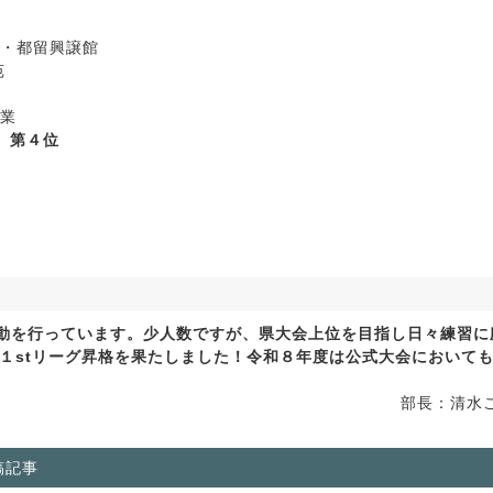
都留興譲館
苑
業
 第４位
活動を行っています。少人数ですが、県大会上位を目指し日々練習に
、１stリーグ昇格を果たしました！令和８年度は公式大会において
部長：清水
稿記事