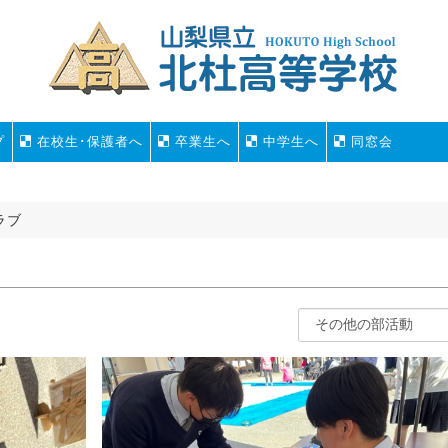
プ
在校生･保護者へ
卒業生へ
中学生へ
同窓会
ラブ