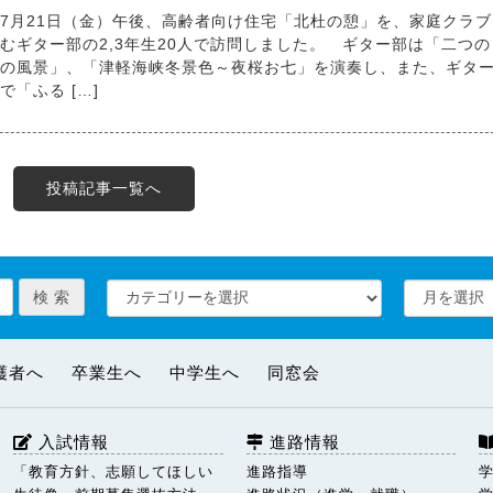
7月21日（金）午後、高齢者向け住宅「北杜の憩」を、家庭クラ
むギター部の2,3年生20人で訪問しました。 ギター部は「二つ
の風景」、「津軽海峡冬景色～夜桜お七」を演奏し、また、ギタ
で「ふる […]
投稿記事一覧へ
護者へ
卒業生へ
中学生へ
同窓会
入試情報
進路情報
「教育方針、志願してほしい
進路指導