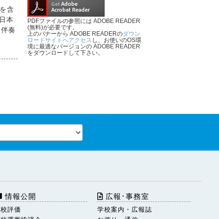
ブを含
の日本
PDFファイルの参照には ADOBE READER
(無料)が必要です。
ー伴奏
上のバナーから ADOBE READERの
ダウン
ロードサイトへアクセス
し、お使いのOS環
境に最適なバージョンの ADOBE READER
をダウンロードして下さい。
情報公開
広報･事務室
学校評価
学校案内・広報誌