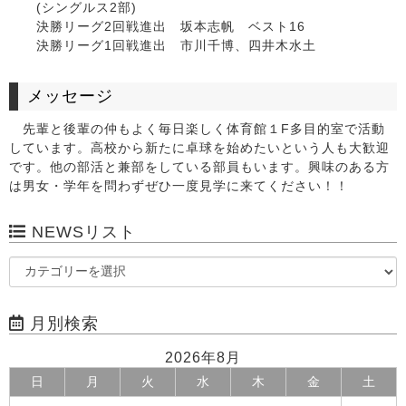
(シングルス2部)
決勝リーグ2回戦進出 坂本志帆 ベスト16
決勝リーグ1回戦進出 市川千博、四井木水土
メッセージ
先輩と後輩の仲もよく毎日楽しく体育館１F多目的室で活動
しています。高校から新たに卓球を始めたいという人も大歓迎
です。他の部活と兼部をしている部員もいます。興味のある方
は男女・学年を問わずぜひ一度見学に来てください！！
NEWSリスト
月別検索
2026年8月
日
月
火
水
木
金
土