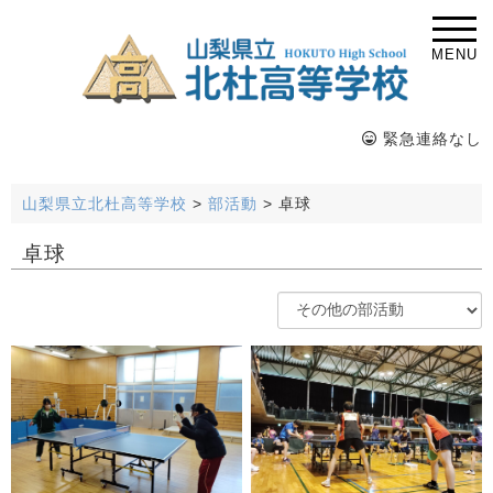
MENU
緊急連絡なし
山梨県立北杜高等学校
>
部活動
>
卓球
卓球