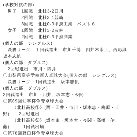
(学校対抗の部)
男子 1回戦 北杜3-2日川
2回戦 北杜3-1韮崎
3回戦 北杜0-3甲府工業 ベスト８
女子 1回戦 北杜3-2農林
2回戦 北杜0-3甲府商業
(個人の部 シングルス)
決勝リーグ １回戦進出 市川千博、四井木水土、西彩織、
坂本志帆
(個人の部 ダブルス)
2回戦進出 市川・四井
〇山梨県高等学校新人卓球大会(個人の部 シングルス)
決勝リーグ 1回戦進出 坂本志帆
(個人の部 ダブルス)
2回戦進出 市川・四井、坂本志・今関
〇第69回知事杯争奪卓球大会
《北杜高校①》(西・四井・市川・坂本志・梅原・上
野) 2回戦進出
《北杜高校②》(坂本由・坂本大・今関・髙橋・伊
藤) 1回戦出場
〇第78回野口杯争奪卓球大会