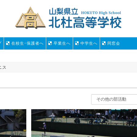
プ
在校生･保護者へ
卒業生へ
中学生へ
同窓会
ニス