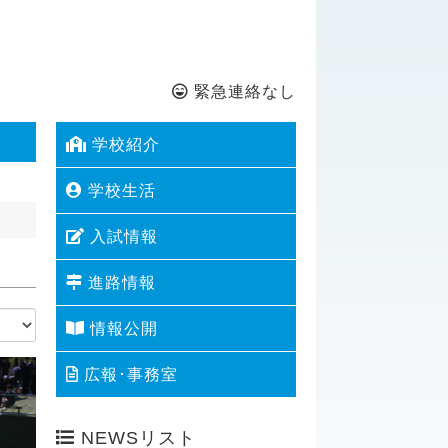
緊急連絡なし
学校紹介
学校生活
入試情報
進路情報
情報公開
広報･事務室
NEWSリスト