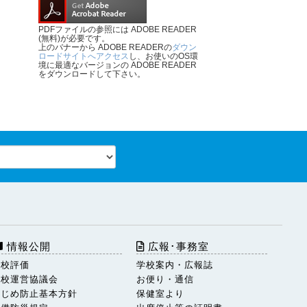
PDFファイルの参照には ADOBE READER
(無料)が必要です。
上のバナーから ADOBE READERの
ダウン
ロードサイトへアクセス
し、お使いのOS環
境に最適なバージョンの ADOBE READER
をダウンロードして下さい。
情報公開
広報･事務室
学校評価
学校案内・広報誌
学校運営協議会
お便り・通信
いじめ防止基本方針
保健室より