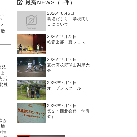
最新NEWS（5件）
し
2026年8月5日
し、
農場だより 学校閉庁
で
日について
てる
が活
2026年7月23日
軽音楽部 夏フェス♪
2026年7月16日
夏の高校野球山梨県大
開発
会
いま
売活
2026年7月10日
北杜
オープンスクール
2026年7月10日
第２４回北嶺祭（学園
祭）
度か
に地
合情