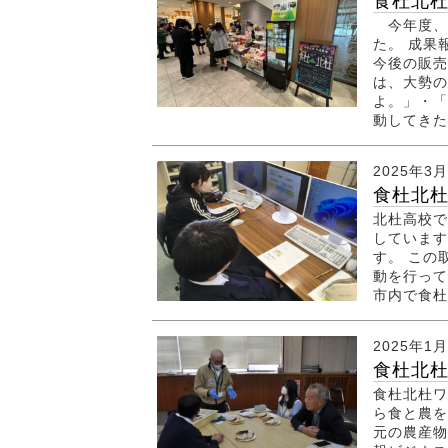
食杜北杜
今年度、
た。 成果
今後の販
は、大勢の
よ。」・「
動してきたこ
2025年3
食杜北
北杜高校で
しています
す。 この
動を行って
市内で食杜
2025年1
食杜北杜
食杜北杜ワ
ら食と農を
元の農産物