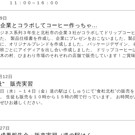
１１：００～１６：００
月9日
企業とコラボしてコーヒー作っちゃ...
ジネス系列３年生と北杜市の企業３社がコラボしてドリップコー
た。 製品仕様書を作成し、企業にプレゼンをおこないました。製
に、オリジナルブレンドを作成しました。 パッケージデザイン、
班ごとにアイディアを出し合い作成しました。 ドリップコーヒー
木の村、ひまわり市場のそれぞれの店舗で販売しています！ご賞
月12日
杜" 販売実習
日（水）～１４日（金）道の駅はくしゅうにて“食杜北杜”の販売を
。 生徒も販売を１０時から１５時の間で行っています。 お時間が
ぜひお越しください。
月27日