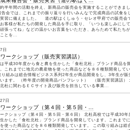
成果報告会・販売実習（道の駅はく...
約半年間の活動を終え、新商品の販売会を実施することができま
報告会では、これまでの振り返りを行いみんなで完成商品の試食を
売実習に備えました。 道の駅はくしゅう・セレオ甲府での販売会
お客様が私たちの開発した商品を手に取り、「いつも楽しみにし
頑張ってね」などの温かいお言葉をいただき、あらためて私たち
とを...
月7日
杜ワークショップ（販売実習講話）
は平成30年度から食と農を生かした「食杜北杜」ブランド商品を
。これまでに地元の農産物を使った商品などを８６種類開発して
取り組みは総合情報ビジネス系列2年生が商品開発をし、3年生が販
います。 （昨年度の開発商品パンフレット） （販売実習講話） 
北杜に関わるＥＣサイト及び販売を担当している事業...
月27日
ワークショップ（第４回・第５回・...
ークショップ（第４回・第５回・第６回） 北杜高校では平成30年
生かした「食杜北杜」ブランド商品を開発しています。これまで
を使った商品などを８６種類開発しています。 この取り組みは総