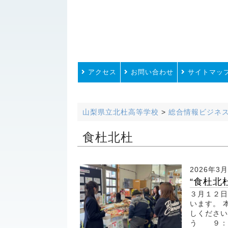
アクセス
お問い合わせ
サイトマッ
山梨県立北杜高等学校
>
総合情報ビジネ
食杜北杜
2026年3
“食杜北
３月１２日
います。 
しください
う ９：