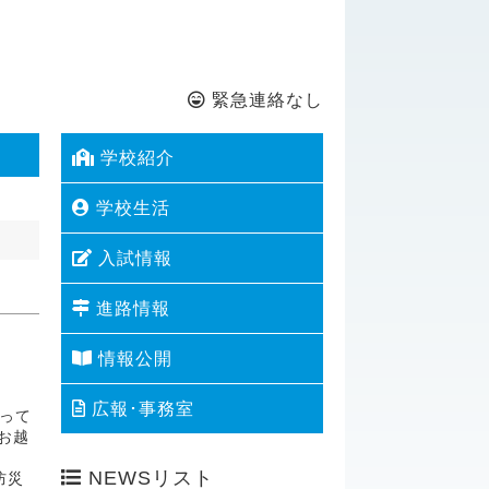
緊急連絡なし
学校紹介
学校生活
入試情報
進路情報
情報公開
広報･事務室
って
お越
NEWSリスト
防災