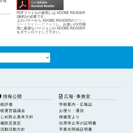
昨年
PDFファイルの参照には ADOBE READER
(無料)が必要です。
上のバナーから ADOBE READERの
ダウン
ロードサイトへアクセス
し、お使いのOS環
境に最適なバージョンの ADOBE READER
をダウンロードして下さい。
情報公開
広報･事務室
学校評価
学校案内・広報誌
学校運営協議会
お便り・通信
いじめ防止基本方針
保健室より
警備防災規定
出席停止等の証明書
部活動活動方針
卒業生関係証明書