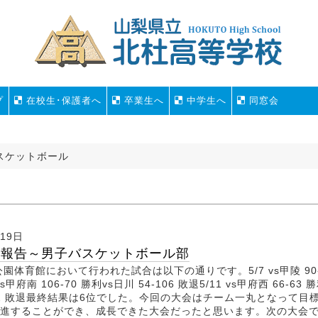
プ
在校生･保護者へ
卒業生へ
中学生へ
同窓会
スケットボール
月19日
果報告～男子バスケットボール部
園体育館において行われた試合は以下の通りです。5/7 vs甲陵 90-
vs甲府南 106-70 勝利vs日川 54-106 敗退5/11 vs甲府西 66-63 勝
-92 敗退最終結果は6位でした。今回の大会はチーム一丸となって目
進することができ、成長できた大会だったと思います。次の大会