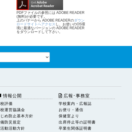
PDFファイルの参照には ADOBE READER
(無料)が必要です。
上のバナーから ADOBE READERの
ダウン
ロードサイトへアクセス
し、お使いのOS環
境に最適なバージョンの ADOBE READER
をダウンロードして下さい。
情報公開
広報･事務室
学校評価
学校案内・広報誌
学校運営協議会
お便り・通信
いじめ防止基本方針
保健室より
警備防災規定
出席停止等の証明書
部活動活動方針
卒業生関係証明書