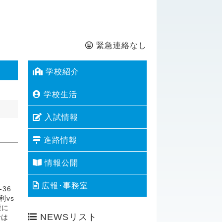
緊急連絡なし
学校紹介
学校生活
入試情報
進路情報
情報公開
広報･事務室
36
利vs
標に
NEWSリスト
では