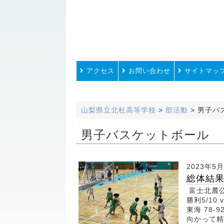
アクセス
お問い合わせ
サイトマッ
山梨県立北杜高等学校
>
部活動
>
男子バ
男子バスケットボール
2023年5
総体結
富士北麓公
勝利5/10 
東海 78
向かって精