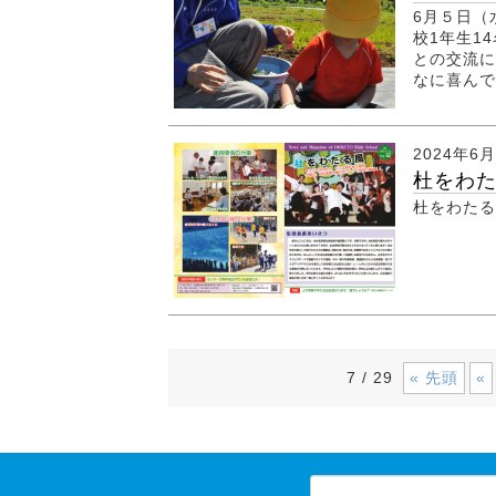
6月５日（
校1年生1
との交流に
なに喜んで
2024年6
杜をわ
杜をわたる
« 先頭
«
7 / 29