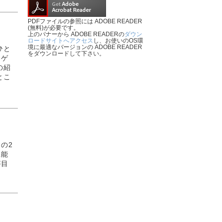
PDFファイルの参照には ADOBE READER
(無料)が必要です。
上のバナーから ADOBE READERの
ダウン
ロードサイトへアクセス
し、お使いのOS環
境に最適なバージョンの ADOBE READER
ひと
をダウンロードして下さい。
・ゲ
の紹
とこ
ー
の2
機能
が目