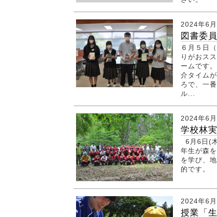
2024年6
図書委
６月５日（
りがおスス
ームです。
介タイムが
ろで、一番
ル...
2024年6
学校林
6月6日(
年生が森を
を学び、地
的です。 
2024年6
授業「