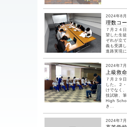
2024年8
理数コ
７月２４日
望した生徒
ぞれが立て
義も受講し
進路実現に
2024年7
上級救
７月２９日
した。２・
けでなく、
技試験、筆
High S
き...
2024年7