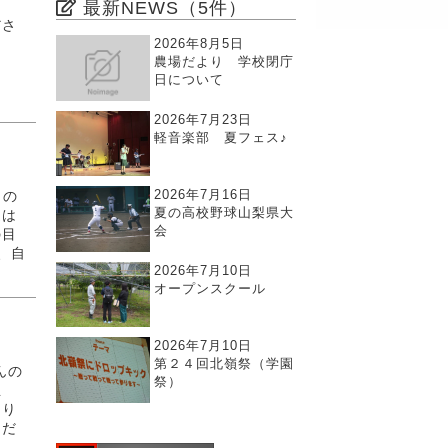
最新NEWS（5件）
ださ
2026年8月5日
よ
農場だより 学校閉庁
日について
2026年7月23日
軽音楽部 夏フェス♪
2026年7月16日
名の
夏の高校野球山梨県大
徒は
会
の目
、自
2026年7月10日
オープンスクール
2026年7月10日
第２４回北嶺祭（学園
んの
祭）
生
あり
くだ