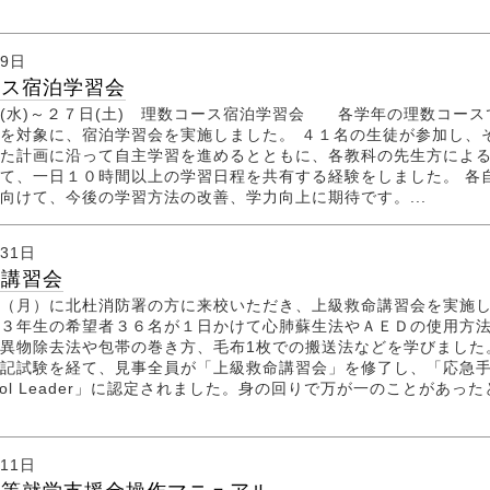
月9日
ース宿泊学習会
(水)～２７日(土) 理数コース宿泊学習会 各学年の理数コース
を対象に、宿泊学習会を実施しました。 ４１名の生徒が参加し、
た計画に沿って自主学習を進めるとともに、各教科の先生方によ
て、一日１０時間以上の学習日程を共有する経験をしました。 各
向けて、今後の学習方法の改善、学力向上に期待です。...
月31日
命講習会
（月）に北杜消防署の方に来校いただき、上級救命講習会を実施
３年生の希望者３６名が１日かけて心肺蘇生法やＡＥＤの使用方
異物除去法や包帯の巻き方、毛布1枚での搬送法などを学びました
記試験を経て、見事全員が「上級救命講習会」を修了し、「応急
chool Leader」に認定されました。身の回りで万が一のことがあった
月11日