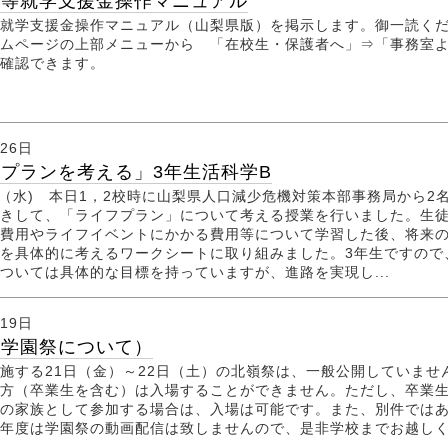
校等就学支援金操作マニュアル
就学支援金操作マニュアル（山梨県版）を掲示します。御一読く
ムページの上部メニューから 「在校生・保護者へ」⇒「事務室
確認できます。
月26日
プランを考える」3年生活科学B
6.26（水) 本日1，2校時に山梨県人口減少危機対策本部事務局から2
きして、「ライフプラン」について考える授業を行いました。生
費用やライフイベントにかかる費用等について学習した後、将来
を具体的に考えるワークシートに取り組みました。3年生ですので
ついては具体的な目標を持っていますが、進路を実現し...
月19日
（学園祭について）
する21日（金）～22日（土）の北嶺祭は、一般公開していませ
方（卒業生を含む）は入場することができません。ただし、卒業
の家族として参加する場合は、入場は可能です。また、別件では
年度は学園祭の動画配信は致しませんので、是非学校までお越し