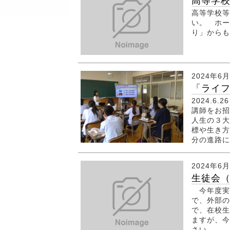
高等学
高等学校等
い。 ホー
り」からも
2024年6
「ライフ
2024.
講師をお招
人生の３大
標や生き方
分の進路に
2024年6
生徒会
今年度実施
で、外部の
で、在校生
ますが、今
さい。