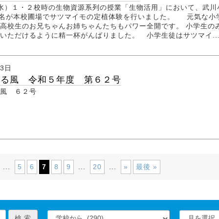
水）１・２校時の生物資源系列の授業「生物活用」において、武川
4名が本校圃場でサツマイモの定植体験を行いました。 元気な小
高校生のお兄ちゃんお姉ちゃんたちもパワー全開です。 小学生の
いただけるように精一杯がんばりました。 小学生徒はサツマイ..
月3日
たる風 令和５年度 第６２号
風 ６２号
5
6
7
8
9
20
»
最後 »
...
...
...