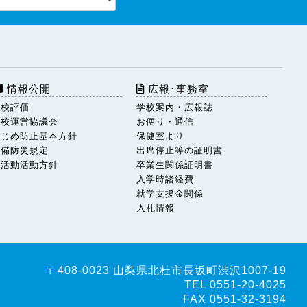
情報公開
広報･事務室
学校評価
学校案内・広報誌
学校運営協議会
お便り・通信
いじめ防止基本方針
保健室より
警備防災規定
出席停止等の証明書
部活動活動方針
卒業生関係証明書
入学時諸経費
就学支援金関係
入札情報
〒408-0023 山梨県北杜市長坂町渋沢1007-19
TEL 0551-20-4025
FAX 0551-32-3194