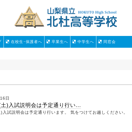
プ
在校生･保護者へ
卒業生へ
中学生へ
同窓会
月16日
日(土)入試説明会は予定通り行い...
(土)入試説明会は予定通り行います。 気をつけてお越しください。