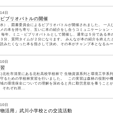
月14日
員ビブリオバトルの開催
水）、図書委員会によるビブリオバトルが開催されました。 一人
メの本を持ち寄り、互いに本の紹介をし合うコミュニケーション
 毎年、ミニ・ビブリオバトルとして開催し、通常は５分である本
３分、質問タイムが２分になります。 みんなが本の紹介を終えた
読みたくなった本を指さして決め、その本がチャンプ本となるル
月10日
実習
木)北杜市清里にある北杜高校学校林で 生物資源系列と環境工学系列
守るための学校林実習を行いました。 この実習は森林の役割や
域の環境保全についての理解を深めると共に勤労意欲を養うこと
それぞれ班...
月10日
生物活用」武川小学校との交流活動