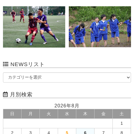
NEWSリスト
月別検索
2026年8月
日
月
火
水
木
金
土
1
2
3
4
5
6
7
8