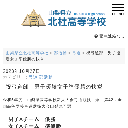
MENU
緊急連絡なし
山梨県立北杜高等学校
>
部活動
>
弓道
>
祝弓道部 男子優
勝女子準優勝の快挙
2023年10月27日
カテゴリー:
弓道
部活動
祝弓道部 男子優勝女子準優勝の快挙
令和5年度 山梨県高等学校新人大会弓道競技 兼 第42回全
国高等学校弓道選抜大会山梨県予選
男子Aチーム 優勝
女子Aチーム 準優勝