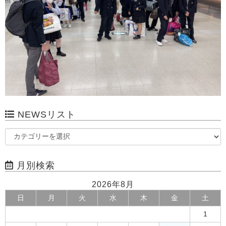
NEWSリスト
月別検索
2026年8月
日
月
火
水
木
金
土
1