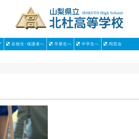
プ
在校生･保護者へ
卒業生へ
中学生へ
同窓会