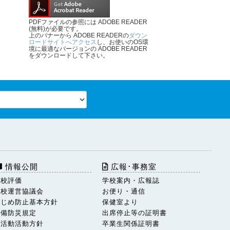
PDFファイルの参照には ADOBE READER
(無料)が必要です。
上のバナーから ADOBE READERの
ダウン
ロードサイトへアクセス
し、お使いのOS環
境に最適なバージョンの ADOBE READER
をダウンロードして下さい。
情報公開
広報･事務室
学校評価
学校案内・広報誌
学校運営協議会
お便り・通信
いじめ防止基本方針
保健室より
警備防災規定
出席停止等の証明書
部活動活動方針
卒業生関係証明書