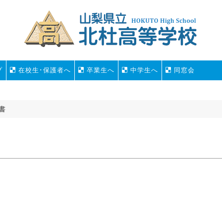
プ
在校生･保護者へ
卒業生へ
中学生へ
同窓会
書