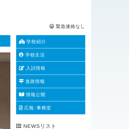
緊急連絡なし
学校紹介
学校生活
入試情報
進路情報
情報公開
広報･事務室
NEWSリスト