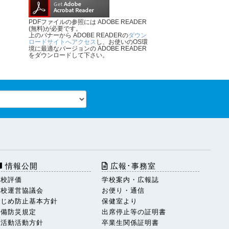
PDFファイルの参照には ADOBE READER
(無料)が必要です。
上のバナーから ADOBE READERの
ダウン
ロードサイトへアクセス
し、お使いのOS環
境に最適なバージョンの ADOBE READER
をダウンロードして下さい。
情報公開
広報･事務室
学校評価
学校案内・広報誌
学校運営協議会
お便り・通信
いじめ防止基本方針
保健室より
警備防災規定
出席停止等の証明書
部活動活動方針
卒業生関係証明書