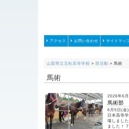
アクセス
お問い合わせ
サイトマッ
山梨県立北杜高等学校
>
部活動
>
馬術
馬術
2026年6
馬術部
6月5日(
日本高等学
場しました
ました！ 