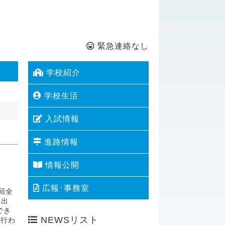
緊急連絡なし
学校紹介
学校生活
入試情報
進路情報
情報公開
広報･事務室
回全
に出
でき
NEWSリスト
で行わ