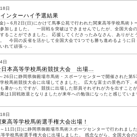
月18日
 インターハイ予選結果
(金)～6月2日(日)にかけて馬事公苑で行われた関東高等学校馬術ト
参加しました。 一回戦を突破はできませんでしたが、全国大会
することができました。 応援してくださったみなさん、ありがと
。 今回の反省を活かして全国大会で1つでも勝ち進めるように日
いれて頑張っ...
月4日
全日本高等学校馬術競技大会 出場...
～26日に静岡県御殿場市馬術・スポーツセンターで開催された第5
学校馬術競技大会に出場してきました。 広大な富士の景色の下、
も暑かったですが、競技に出場した部員それぞれが力を出すこと
果は1回戦敗退となりましたが来年への勉強になったと感じていま
月18日
関東高等学校馬術選手権大会出場！
金)～11日(日)に静岡県御殿場市馬術スポーツセンターで行われまし
高等学校馬術選手権大会に出場しました。 残念ながら、全国大会の