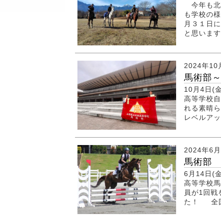
今年も北
も学校の
月３１日に
と思います
2024年10
馬術部～
10月4日(
高等学校自
れる素晴ら
レベルア
2024年6
馬術部
6月14日
高等学校馬
員が1回戦
た！ 全国