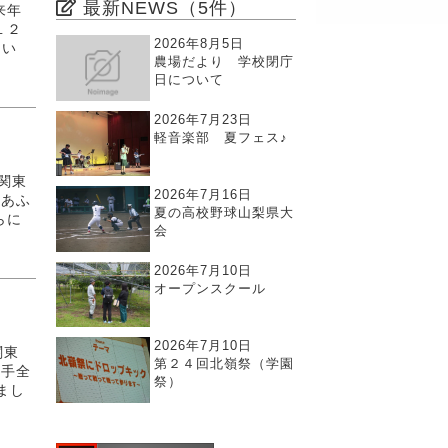
最新NEWS（5件）
来年
１２
2026年8月5日
たい
農場だより 学校閉庁
日について
2026年7月23日
軽音楽部 夏フェス♪
回関東
2026年7月16日
迫あふ
夏の高校野球山梨県大
らに
会
2026年7月10日
オープンスクール
2026年7月10日
関東
第２４回北嶺祭（学園
選手全
祭）
まし