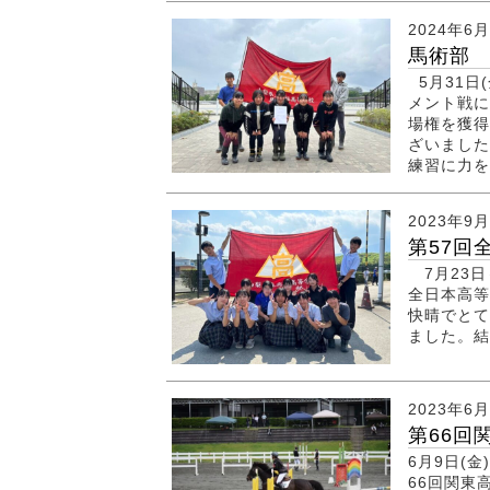
2024年6
馬術部
5月31日
メント戦に
場権を獲得
ざいました
練習に力を
2023年9
第57回
7月23日
全日本高等
快晴でとて
ました。結
2023年6
第66回
6月9日(
66回関東