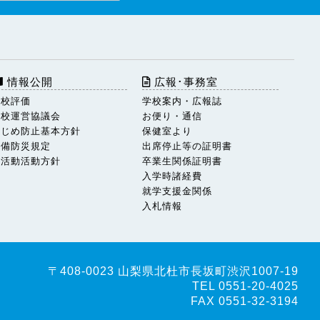
情報公開
広報･事務室
学校評価
学校案内・広報誌
学校運営協議会
お便り・通信
いじめ防止基本方針
保健室より
警備防災規定
出席停止等の証明書
部活動活動方針
卒業生関係証明書
入学時諸経費
就学支援金関係
入札情報
〒408-0023 山梨県北杜市長坂町渋沢1007-19
TEL 0551-20-4025
FAX 0551-32-3194