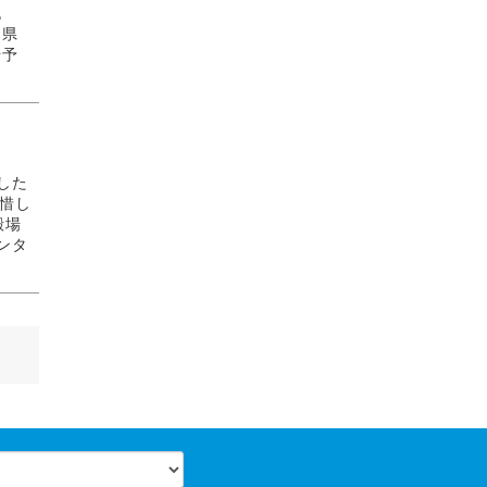
挑
岡県
場予
した
惜し
殿場
ンタ