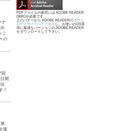
PDFファイルの参照には ADOBE READER
(無料)が必要です。
上のバナーから ADOBE READERの
ダウン
ーナ
ロードサイトへアクセス
し、お使いのOS環
の出
境に最適なバージョンの ADOBE READER
をダウンロードして下さい。
うご
々の
7回
4日間
が出
す！
た第
出場