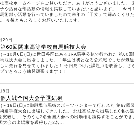
杜高校ホームページをご覧いただき、ありがとうございました。 
様子や活発な部活動の情報を掲載していきたいと思います。 今日
馬術部が活動を行っていましたので来年の「干支」で締めくくり
。 今後ともよろしくお願いいたします。
月29日
第60回関東高等学校自馬競技大会
金)～10月6日(日)に世田谷区にあるJRA馬事公苑で行われた 第60
馬競技大会に出場しました。 1年生は初となる公式戦でしたが気
しい走行を見せてくれました！ 今回見つけた課題点を改善し、さ
ップできるよう練習頑張ります！！
月18日
 個人戦全国大会予選結果
(金)～16日(日)に御殿場市馬術スポーツセンターで行われた 第67回
術選手権大会に出場してきました。 北杜高校から出場した6名の
を突破し、 そのうち2名全国大会への出場権を獲得することができ
大会の出場権を獲得した2名...