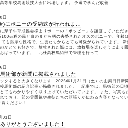
高等学校馬術競技大会に出場します。 予選で学んだ改善...
月8日
(金)にポニーの受納式が行われま...
金)に県子牛育成協会様よりポニーの「ポッピー」を譲渡していただ
高100㎝程の黒と白のまだら柄の去勢されたオスのポニーで、年齢は
とても温厚な性格で、生徒たちからとても可愛がられています。 新
のがとても好きで、放牧された際には、放牧場を楽しそうに走り
おばっています。 北杜高校馬術部で管理を行って...
月6日
校馬術部が新聞に掲載されました
ックすると大きくなります 2026年1月31日（土）の山梨日日新
校馬術部の紹介記事が掲載されました。 記事では、馬術部の日
とてもわかりやすく取り上げていただいています。 また、写真も
れており、部の雰囲気や生徒たちの頑張りが伝わる内容となって
ご覧ください！
月31日
年ありがとうございました！