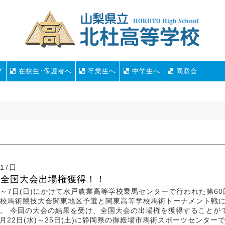
プ
在校生･保護者へ
卒業生へ
中学生へ
同窓会
月17日
 全国大会出場権獲得！！
金)～7日(日)にかけて水戸農業高等学校乗馬センターで行われた第60
校馬術競技大会関東地区予選と関東高等学校馬術トーナメント戦
。 今回の大会の結果を受け、全国大会の出場権を獲得することが
7月22日(水)～25日(土)に静岡県の御殿場市馬術スポーツセンター