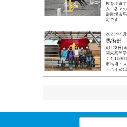
権を獲得す
み、各々の
御殿場市馬
定です...
2023年5
馬術部
4月28日
関東高等学
くも1回戦
市馬術・ス
ーハイ)の