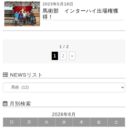
2023年5月18日
馬術部 インターハイ出場権獲
得！
1 / 2
1
2
»
NEWSリスト
月別検索
2026年8月
日
月
火
水
木
金
土