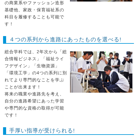
の商業系やファッション造形
基礎他、家政・保育福祉系の
科目を履修することも可能で
す！
４つの系列から進路にあったものを選べる!
総合学科では、2年次から「総
合情報ビジネス」「福祉ライ
フデザイン」「生物資源」
「環境工学」の4つの系列に別
れてより専門的なことを学ぶ
ことが出来ます！
将来の職業や進路先を考え、
自分の進路希望にあった学習
や専門的な資格の取得が可能
です！
手厚い指導が受けられる!