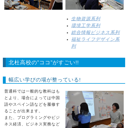
生物資源系列
環境工学系列
総合情報ビジネス系列
福祉ライフデザイン系
列
北杜高校の”ココ”がすごい!!
幅広い学びの場が整っている!
普通科では一般的な教科はも
とより、場合によっては中国
語やスペイン語などを履修す
ることが出来ます。
また、プログラミングやビジ
ネス経済、ビジネス実務など