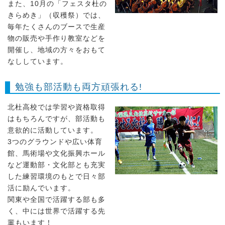
また、10月の「フェスタ杜の
きらめき」（収穫祭）では、
毎年たくさんのブースで生産
物の販売や手作り教室などを
開催し、地域の方々をおもて
なししています。
勉強も部活動も両方頑張れる!
北杜高校では学習や資格取得
はもちろんですが、部活動も
意欲的に活動しています。
3つのグラウンドや広い体育
館、馬術場や文化振興ホール
など運動部・文化部とも充実
した練習環境のもとで日々部
活に励んでいます。
関東や全国で活躍する部も多
く、中には世界で活躍する先
輩もいます！