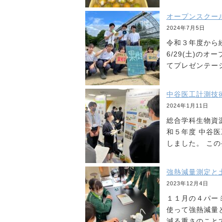
オープンスクールでバ
2024年7月5日
令和３年度から
6/29(土)の
てプレゼンテーシ
中谷医工計測技術振興
2024年1月11日
総合学科生物資源
和５年度 中谷
しました。 この
強熱減量測定と土色調査
2023年12月4日
１１月の４パー
使って強熱減量
減る重さのことで