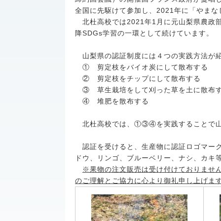
全国に先駆けて参加し、2021年に「やま
北杜高校では2021年1月に元山梨県農政
降SDGs学習の一環として続けています。
山梨県の認証制度には４つの実践方法が紹
① 剪定枝をバイオ炭にして散布する
② 剪定枝をチップにして散布する
③ 草生栽培をして刈った草を土に散布
④ 堆肥を散布する
北杜高校では、①③④を実践することで山
認証を受けると、生産物に認証ロゴマーク
ドウ、リンゴ、ブルーベリー、ナシ、カキ
※果物の注文販売は受け付けておりませ
のご理解とご協力に心より御礼申し上げま