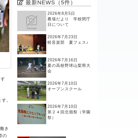
最新NEWS（5件）
2026年8月5日
農場だより 学校閉庁
日について
2026年7月23日
軽音楽部 夏フェス♪
2026年7月16日
夏の高校野球山梨県大
会
ます
2026年7月10日
オープンスクール
ます。
2026年7月10日
第２４回北嶺祭（学園
祭）
働き
際の