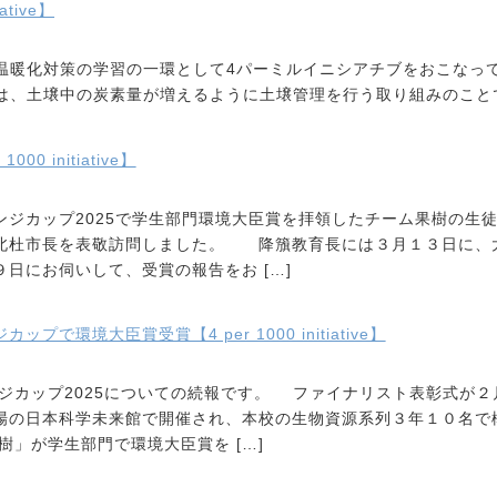
tive】
温暖化対策の学習の一環として4パーミルイニシアチブをおこなっ
は、土壌中の炭素量が増えるように土壌管理を行う取り組みのこと
000 initiative】
ジカップ2025で学生部門環境大臣賞を拝領したチーム果樹の生
北杜市長を表敬訪問しました。 降籏教育長には３月１３日に、
日にお伺いして、受賞の報告をお […]
プで環境大臣賞受賞【4 per 1000 initiative】
ジカップ2025についての続報です。 ファイナリスト表彰式が２
場の日本科学未来館で開催され、本校の生物資源系列３年１０名で
樹」が学生部門で環境大臣賞を […]