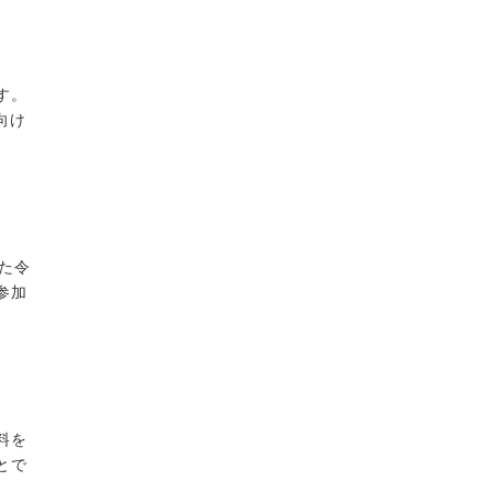
ます。
向け
た令
参加
料を
とで