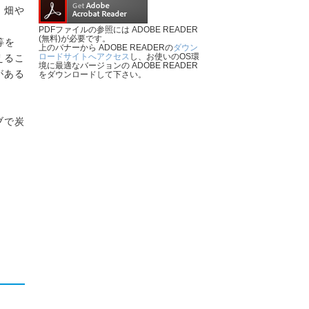
、畑や
PDFファイルの参照には ADOBE READER
(無料)が必要です。
等を
上のバナーから ADOBE READERの
ダウン
ロードサイトへアクセス
し、お使いのOS環
えるこ
境に最適なバージョンの ADOBE READER
がある
をダウンロードして下さい。
ブで炭