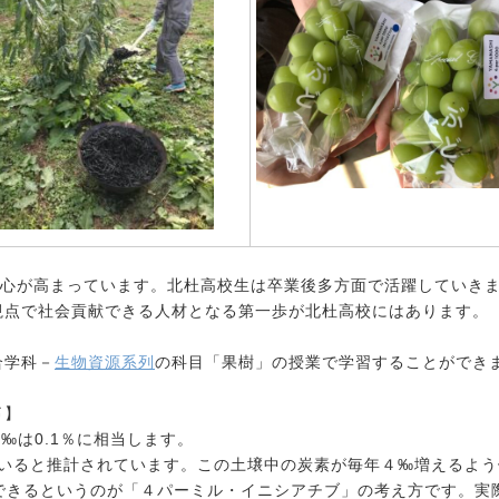
関心が高まっています。北杜高校生は卒業後多方面で活躍していき
視点で社会貢献できる人材となる第一歩が北杜高校にはあります。
合学科－
生物資源系列
の科目「果樹」の授業で学習することができ
】
‰は0.1％に相当します。
ていると推計されています。この土壌中の炭素が毎年４‰増えるよう
できるというのが「４パーミル・イニシアチブ」の考え方です。実