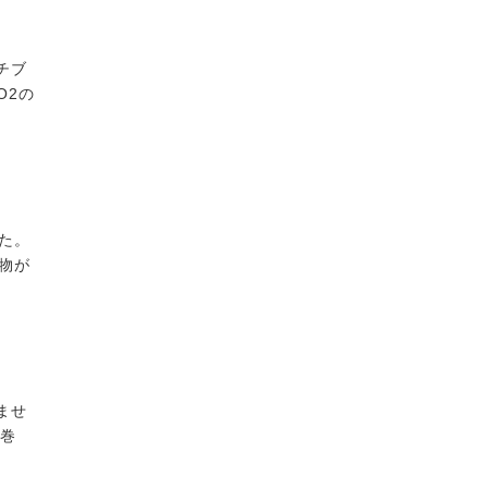
チブ
O2の
た。
物が
ませ
巻