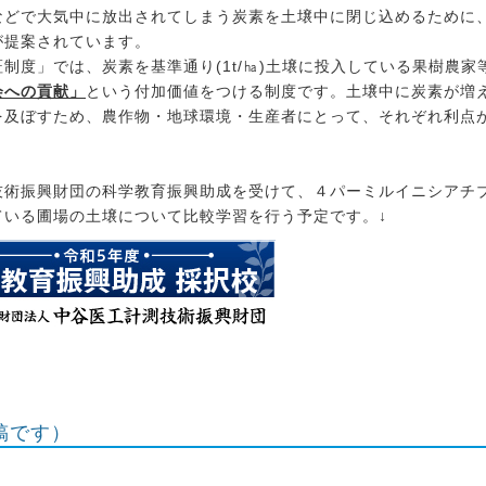
などで大気中に放出されてしまう炭素を土壌中に閉じ込めるために
が提案されています。
度」では、炭素を基準通り(1t/㏊)土壌に投入している果樹農家
会への貢献」
という付加価値をつける制度です。土壌中に炭素が増
を及ぼすため、農作物・地球環境・生産者にとって、それぞれ利点
技術振興財団の科学教育振興助成を受けて、４パーミルイニシアチ
ている圃場の土壌について比較学習を行う予定です。↓
稿です）