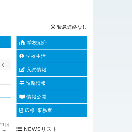
緊急連絡なし
学校紹介
学校生活
いて
入試情報
進路情報
情報公開
広報･事務室
21回
NEWSリスト
して