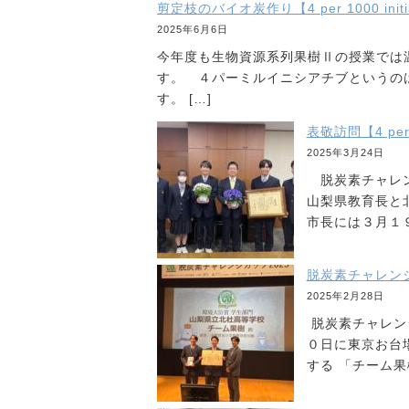
剪定枝のバイオ炭作り【4 per 1000 initia
2025年6月6日
今年度も生物資源系列果樹Ⅱの授業では
す。 ４パーミルイニシアチブというの
す。 […]
表敬訪問【4 per 1
2025年3月24日
脱炭素チャレン
山梨県教育長と
市長には３月１９
脱炭素チャレンジカッ
2025年2月28日
脱炭素チャレン
０日に東京お台
する 「チーム果