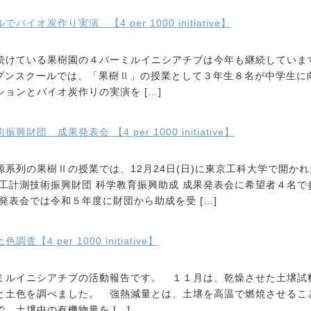
イオ炭作り実演 【4 per 1000 initiative】
続けている果樹園の４パーミルイニシアチブは今年も継続してい
オープンスクールでは、「果樹Ⅱ」の授業として３年生８名が中学生に
ョンとバイオ炭作りの実演を […]
財団 成果発表会 【4 per 1000 initiative】
系列の果樹Ⅱの授業では、12月24日(日)に東京工科大学で開かれ
医工計測技術振興財団 科学教育振興助成 成果発表会に希望者４名で
発表会では令和５年度に財団から助成を受 […]
【4 per 1000 initiative】
ミルイニシアチブの活動報告です。 １１月は、乾燥させた土壌試
と土色を調べました。 強熱減量とは、土壌を高温で燃焼させるこ
、土壌中の有機物量を […]