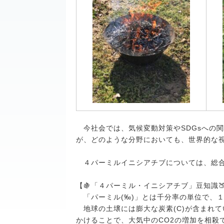
今社会では、気候変動対策やSDGsへの
が、どのような分野においても、世界的な
４パーミルイニシアチブについては、総
【🍇「４パーミル・イニシアチブ」豆知識
「パーミル(‰)」とは千分率の単位で、１
地球の土壌には膨大な炭素(C)が含まれ
かけることで、大気中のCO2の増加を相殺