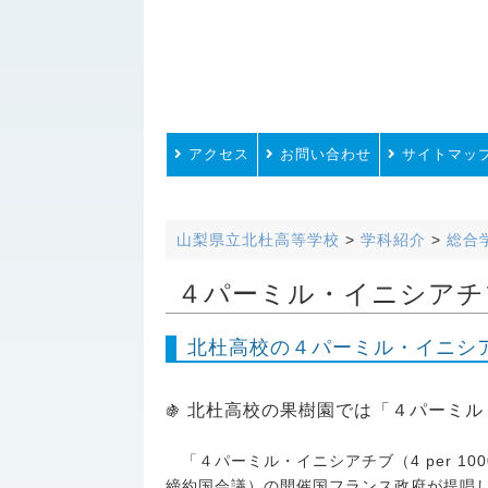
アクセス
お問い合わせ
サイトマッ
山梨県立北杜高等学校
>
学科紹介
>
総合
４パーミル・イニシアチ
北杜高校の４パーミル・イニシ
北杜高校の果樹園では「４パーミル
🍇
「４パーミル・イニシアチブ（4 per 1000 
締約国会議）の開催国フランス政府が提唱し