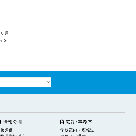
１０月
分を
情報公開
広報･事務室
学校評価
学校案内・広報誌