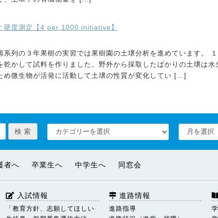
定【4 per 1000 initiative】
源系列の３年果樹の実習では果樹園の土壌分析を進めています。 
を乾かして試料を作りました。野外から採取したばかりの土壌は水
ため微生物が活発に活動して土壌の性質が変化してい […]
護者へ
卒業生へ
中学生へ
同窓会
入試情報
進路情報
「教育方針、志願してほしい
進路指導