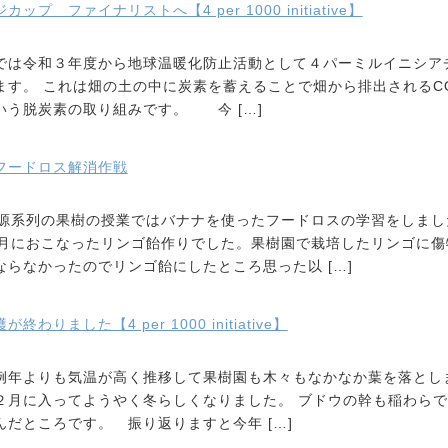
プ ファイナリストへ【4 per 1000 initiative】
は令和３年度から地球温暖化防止活動として４パーミルイニシア
ます。 これは畑の土の中に炭素を蓄えることで畑から排出されるC
いう脱炭素の取り組みです。 今 […]
フードロス解消作戦
源系列の果樹の授業ではバナナを使ったフードロスの学習をしまし
月におこなったリンゴ飴作りでした。果樹園で栽培したリンゴに傷
ならなかったのでリンゴ飴にしたところ思った以 […]
わりました【4 per 1000 initiative】
例年よりも気温が高く推移して果樹園も木々もなかなか葉を落とし
２月に入ってようやく冬らしくなりました。 ブドウの幹も稲わらで
だところです。 振り返りますと今年 […]