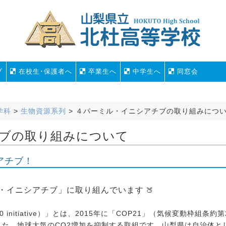
プ
在校生･保護者へ
卒業生へ
中学生へ
同窓会
学科
>
生物資源系列
>
４パーミル・イニシアチブの取り組みにつ
ブの取り組みについて
アチブ！
・イニシアチブ」に取り組んでいます
🍑
initiative）」とは、2015年に「COP21」（気候変動枠組条約第
た、地球大気のCO2増加を抑制する取組です。山梨県は自治体と