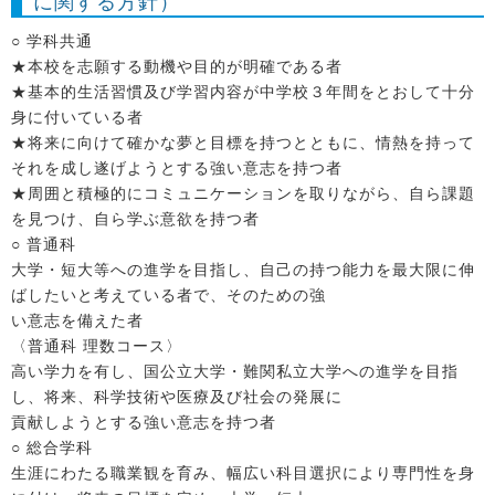
に関する方針）
○ 学科共通
★本校を志願する動機や目的が明確である者
★基本的生活習慣及び学習内容が中学校３年間をとおして十分
身に付いている者
★将来に向けて確かな夢と目標を持つとともに、情熱を持って
それを成し遂げようとする強い意志を持つ者
★周囲と積極的にコミュニケーションを取りながら、自ら課題
を見つけ、自ら学ぶ意欲を持つ者
○ 普通科
大学・短大等への進学を目指し、自己の持つ能力を最大限に伸
ばしたいと考えている者で、そのための強
い意志を備えた者
〈普通科 理数コース〉
高い学力を有し、国公立大学・難関私立大学への進学を目指
し、将来、科学技術や医療及び社会の発展に
貢献しようとする強い意志を持つ者
○ 総合学科
生涯にわたる職業観を育み、幅広い科目選択により専門性を身