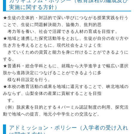
カリキュラム・ポリシー（教育課程の編成及び
実施に関する方針）
★生徒の主体的・対話的で深い学びにつながる授業実践を行う
ことで、生徒に問題解決能力、協働力、批判的思
考力等を養い、社会で活躍できる人材の育成を目指す。
★地域と連携した探究活動等をとおし、生徒が自分の在り方や
生き方を考えるとともに、現代社会をよりよく生
きていくための資質と能力を身に付けることができるように
する。
★普通科・総合学科ともに、就職から大学進学まで幅広い選択
肢から進路決定につなげることができるように多
様な科目設定を行う。
★本校の教育活動の成果を地域に還元することで、峡北地域の
みならず、山梨全体の産業に貢献することを目指
す。
（例）脱炭素を目的とする４パーミル認証制度の利用、探究活
動で地域への提言、地元小中学生との交流など。
アドミッション・ポリシー（入学者の受け入れ