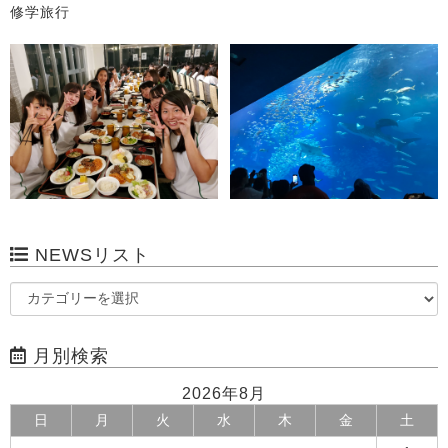
修学旅行
NEWSリスト
月別検索
2026年8月
日
月
火
水
木
金
土