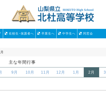
プ
在校生･保護者へ
卒業生へ
中学生へ
同窓会
2月
主な年間行事
月
9月
10月
11月
12月
1月
2月