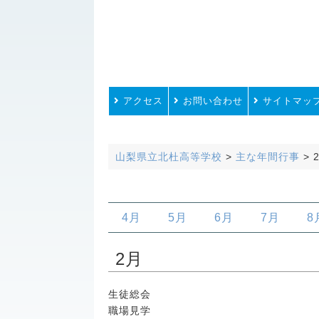
アクセス
お問い合わせ
サイトマッ
山梨県立北杜高等学校
>
主な年間行事
>
4月
5月
6月
7月
8
2月
生徒総会
職場見学