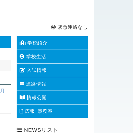
緊急連絡なし
学校紹介
学校生活
入試情報
進路情報
3月
情報公開
広報･事務室
NEWSリスト