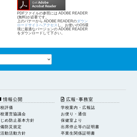
PDFファイルの参照には ADOBE READER
(無料)が必要です。
上のバナーから ADOBE READERの
ダウン
ロードサイトへアクセス
し、お使いのOS環
境に最適なバージョンの ADOBE READER
をダウンロードして下さい。
情報公開
広報･事務室
学校評価
学校案内・広報誌
学校運営協議会
お便り・通信
いじめ防止基本方針
保健室より
警備防災規定
出席停止等の証明書
部活動活動方針
卒業生関係証明書