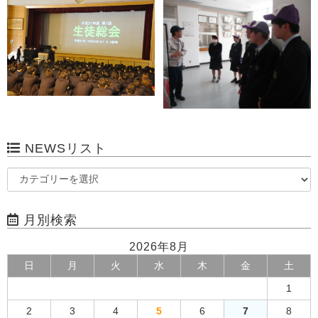
NEWSリスト
月別検索
2026年8月
日
月
火
水
木
金
土
1
2
3
4
5
6
7
8