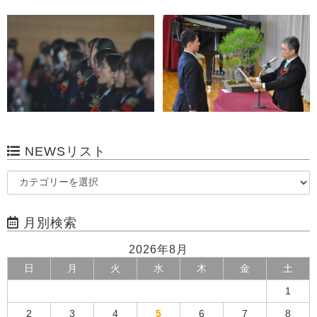
NEWSリスト
月別検索
2026年8月
日
月
火
水
木
金
土
1
2
3
4
5
6
7
8