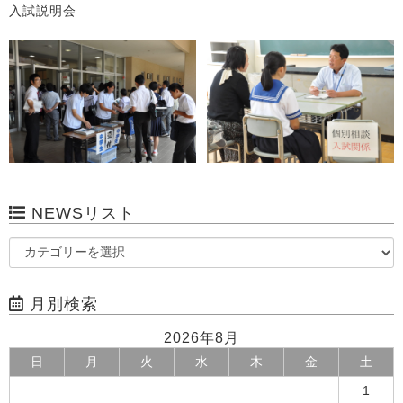
入試説明会
NEWSリスト
月別検索
2026年8月
日
月
火
水
木
金
土
1