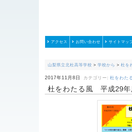
アクセス
お問い合わせ
サイトマッ
山梨県立北杜高等学校
>
学校から
>
杜を
2017年11月8日
カテゴリー:
杜をわた
杜をわたる風 平成29年