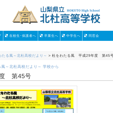
プ
在校生･保護者へ
卒業生へ
中学生へ
同窓会
わたる風～北杜高校だより～
>
杜をわたる風 平成29年度 第45
る風～北杜高校だより～
学校から
度 第45号