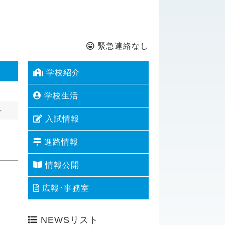
緊急連絡なし
学校紹介
学校生活
号
入試情報
進路情報
情報公開
広報･事務室
NEWSリスト