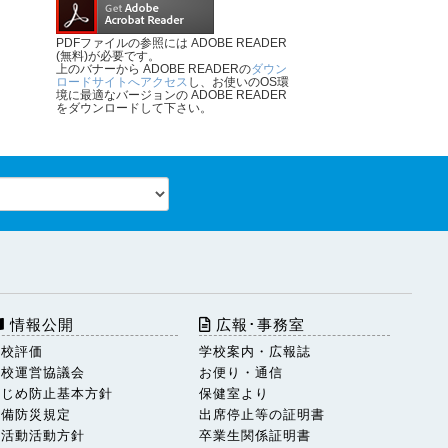
PDFファイルの参照には ADOBE READER
(無料)が必要です。
上のバナーから ADOBE READERの
ダウン
ロードサイトへアクセス
し、お使いのOS環
境に最適なバージョンの ADOBE READER
をダウンロードして下さい。
情報公開
広報･事務室
学校評価
学校案内・広報誌
学校運営協議会
お便り・通信
いじめ防止基本方針
保健室より
警備防災規定
出席停止等の証明書
部活動活動方針
卒業生関係証明書