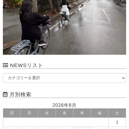
NEWSリスト
月別検索
2026年8月
日
月
火
水
木
金
土
1