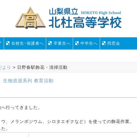
プ
在校生･保護者へ
卒業生へ
中学生へ
同窓会
だより
>
日野春駅飾花・清掃活動
り
生物資源系列
教育活動
へ行ってきました。
トウ、メランポジウム、シロタエギクなど）を使っての飾花作業。
した。