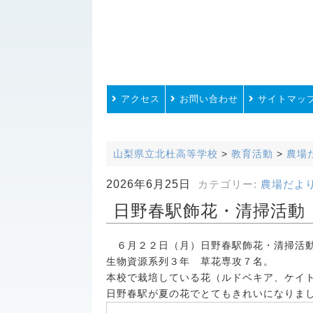
アクセス
お問い合わせ
サイトマッ
山梨県立北杜高等学校
>
教育活動
>
農場
2026年6月25日
カテゴリー:
農場だよ
日野春駅飾花・清掃活動
６月２２日（月）日野春駅飾花・清掃活動
生物資源系列３年 草花専攻７名。
本校で栽培している花（ルドベキア、ケイ
日野春駅が夏の花でとてもきれいになりま