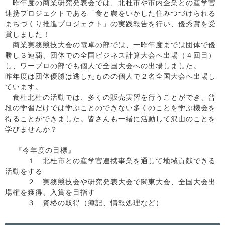
昨年度の商業研究発表会では、北杜市や市内企業との産学官
連携プロジェクトである「食と農をいかした住みつづけられる
まちづくり推進プロジェクト」の実践報告を行い、優秀賞を受
賞しました！
商業実務競技大会の電卓の部では、一昨年度までは団体で優
勝し３連覇、団体での全国ビジネス計算大会へ出場（４回目）
し、ワープロの部でも個人で全国大会への出場しました。
昨年度は団体優勝は逃したものの個人で２名全国大会へ出場し
ています。
食杜北杜の活動では、多くの販売実習を行うことができ、普
段の学習だけでは学ぶことのできない多くのことを学ぶ機会を
得ることができました。皆さんも一緒に活動して沢山のことを
学びませんか？
『今年度の目標』
１ 北杜市との産学官連携事業を通して地域貢献できる
活動をする
２ 実務競技会や研究発表大会で関東大会、全国大会出
場権を獲得、入賞を目指す
３ 資格の取得（簿記、情報処理など）