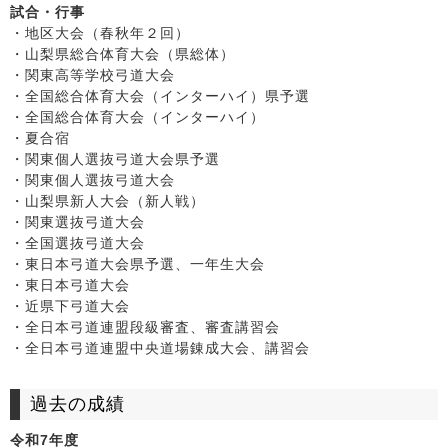
試合・行事
・地区大会（春秋年２回）
・山梨県総合体育大会（県総体）
・関東高等学校弓道大会
・全国総合体育大会（インターハイ）県予選
・全国総合体育大会（インターハイ）
・夏合宿
・関東個人選抜弓道大会県予選
・関東個人選抜弓道大会
・山梨県新人大会（新人戦）
・関東選抜弓道大会
・全国選抜弓道大会
・東日本弓道大会県予選、一年生大会
・東日本弓道大会
・近県下弓道大会
・全日本弓道連盟段級審査、審査講習会
・全日本弓道連盟中央道場錬成大会、講習会
過去の成績
令和7年度