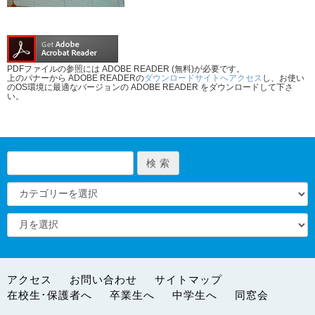
PDFファイルの参照には ADOBE READER (無料)が必要です。
上のバナーから ADOBE READERの
ダウンロードサイトへアクセス
し、お使い
のOS環境に最適なバージョンの ADOBE READER をダウンロードして下さ
い。
アクセス
お問い合わせ
サイトマップ
在校生･保護者へ
卒業生へ
中学生へ
同窓会