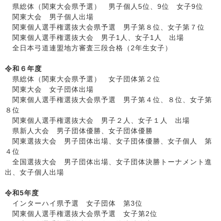
県総体（関東大会県予選） 男子個人5位、9位 女子9位
関東大会 男子個人出場
関東個人選手権選抜大会県予選 男子第８位、女子第７位
関東個人選手権選抜大会 男子1人、女子1人 出場
全日本弓道連盟地方審査三段合格（2年生女子）
令和６年度
県総体（関東大会県予選） 女子団体第２位
関東大会 女子団体出場
関東個人選手権選抜大会県予選 男子第４位、８位、女子第
８位
関東個人選手権選抜大会 男子２人、女子１人 出場
県新人大会 男子団体優勝、女子団体優勝
関東選抜大会 男子団体出場、女子団体優勝、女子個人 第
４位
全国選抜大会 男子団体出場、女子団体決勝トーナメント進
出、女子個人出場
令和5年度
インターハイ県予選 女子団体 第3位
関東個人選手権選抜大会県予選 女子第2位