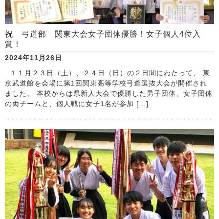
祝 弓道部 関東大会女子団体優勝！女子個人4位入
賞！
2024年11月26日
１１月２３日（土）、２４日（日）の２日間にわたって、 東
京武道館を会場に第1回関東高等学校弓道選抜大会が開催され
ました。 本校からは県新人大会で優勝した男子団体、女子団体
の両チームと、個人戦に女子1名が参加 […]