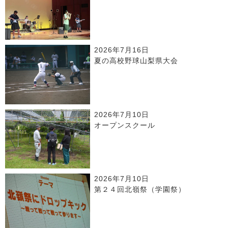
2026年7月16日
夏の高校野球山梨県大会
2026年7月10日
オープンスクール
2026年7月10日
第２４回北嶺祭（学園祭）