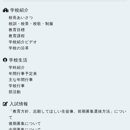
学校紹介
校長あいさつ
校訓・校章・校歌・制服
教育目標
教育課程
学校紹介ビデオ
学校の沿革
学校生活
学科紹介
年間行事予定表
主な年間行事
学校行事
部活動
入試情報
「教育方針、志願してほしい生徒像、前期募集選抜方法」につい
て
後期募集について
全国募集について