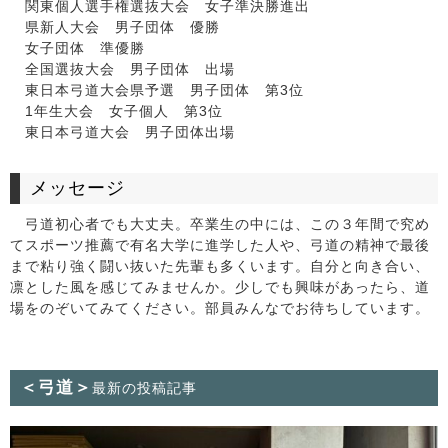
関東個人選手権選抜大会 女子準決勝進出
県新人大会 男子団体 優勝
女子団体 準優勝
全国選抜大会 男子団体 出場
東日本弓道大会県予選 男子団体 第3位
1年生大会 女子個人 第3位
東日本弓道大会 男子団体出場
メッセージ
弓道初心者でも大丈夫。卒業生の中には、この３年間で究め
てスポーツ推薦で有名大学に進学した人や、弓道の精神で最後
まで粘り強く闘い抜いた先輩も多くいます。自分と向き合い、
凛とした風を感じてみませんか。少しでも興味があったら、道
場をのぞいてみてください。部員みんなでお待ちしています。
＜弓道＞
最新の投稿記事