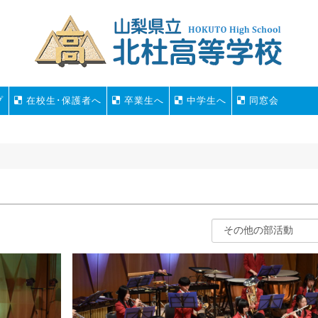
プ
在校生･保護者へ
卒業生へ
中学生へ
同窓会