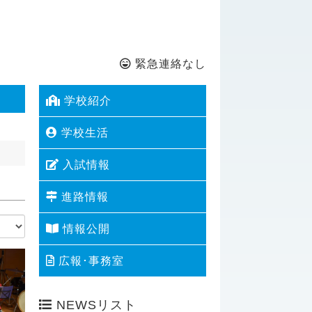
緊急連絡なし
学校紹介
学校生活
入試情報
進路情報
情報公開
広報･事務室
NEWSリスト