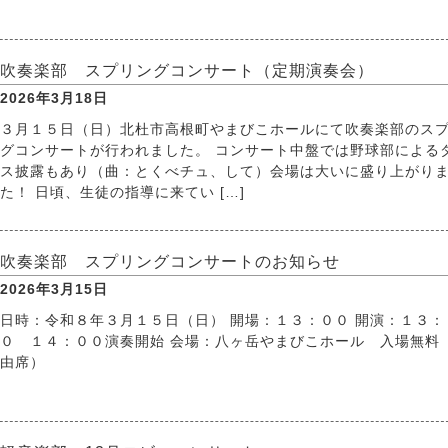
吹奏楽部 スプリングコンサート（定期演奏会）
2026年3月18日
３月１５日（日）北杜市高根町やまびこホールにて吹奏楽部のス
グコンサートが行われました。 コンサート中盤では野球部による
ス披露もあり（曲：とくべチュ、して）会場は大いに盛り上がり
た！ 日頃、生徒の指導に来てい […]
吹奏楽部 スプリングコンサートのお知らせ
2026年3月15日
日時：令和８年３月１５日（日） 開場：１３：００ 開演：１３：
０ １４：００演奏開始 会場：八ヶ岳やまびこホール 入場無料
由席）