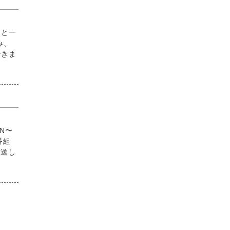
んと一
み、
できま
N〜
番組
放送し