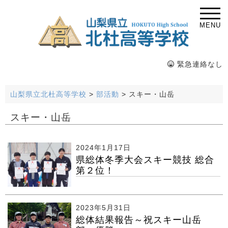
MENU
緊急連絡なし
山梨県立北杜高等学校
>
部活動
>
スキー・山岳
スキー・山岳
2024年1月17日
県総体冬季大会スキー競技 総合
第２位！
2023年5月31日
総体結果報告～祝スキー山岳