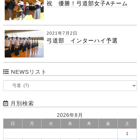
祝 優勝！弓道部女子Aチーム
2021年7月2日
弓道部 インターハイ予選
NEWSリスト
月別検索
2026年8月
日
月
火
水
木
金
土
1