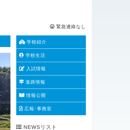
緊急連絡なし
学校紹介
学校生活
入試情報
進路情報
情報公開
広報･事務室
NEWSリスト