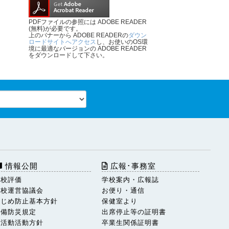
PDFファイルの参照には ADOBE READER
(無料)が必要です。
上のバナーから ADOBE READERの
ダウン
ロードサイトへアクセス
し、お使いのOS環
境に最適なバージョンの ADOBE READER
をダウンロードして下さい。
情報公開
広報･事務室
学校評価
学校案内・広報誌
学校運営協議会
お便り・通信
いじめ防止基本方針
保健室より
警備防災規定
出席停止等の証明書
部活動活動方針
卒業生関係証明書