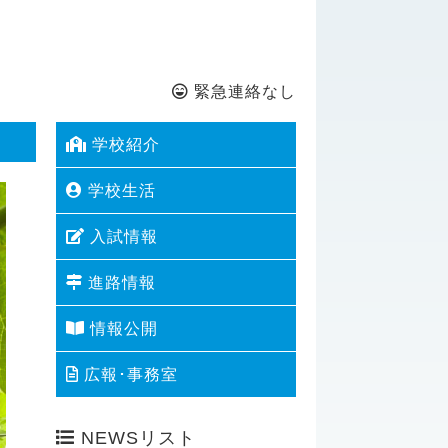
緊急連絡なし
学校紹介
学校生活
入試情報
進路情報
情報公開
広報･事務室
NEWSリスト